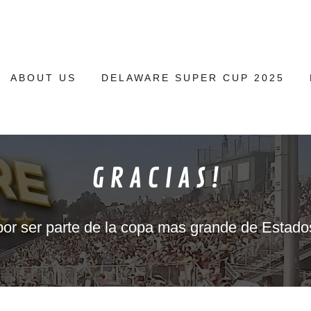
ABOUT US
DELAWARE SUPER CUP 2025
G R A C I A S !
por ser parte de la copa mas grande de Estad